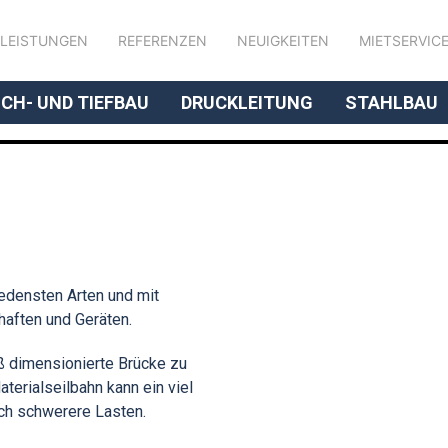
LEISTUNGEN
REFERENZEN
NEUIGKEITEN
MIETSERVIC
// UNSERE KOMPETENZ
CH- UND TIEFBAU
DRUCKLEITUNG
STAHLBAU
edensten Arten und mit
aften und Geräten.
oß dimensionierte Brücke zu
terialseilbahn kann ein viel
ich schwerere Lasten.