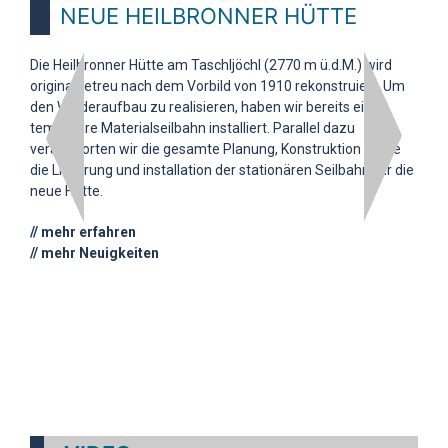
NEUE HEILBRONNER HÜTTE
Die Heilbronner Hütte am Taschljöchl (2770 m ü.d.M.) wird
Plan
originalgetreu nach dem Vorbild von 1910 rekonstruiert. Um
Absc
den Wiederaufbau zu realisieren, haben wir bereits eine
Aust
temporäre Materialseilbahn installiert. Parallel dazu
(Ult
verantworten wir die gesamte Planung, Konstruktion sowie
Nutz
die Lieferung und installation der stationären Seilbahn für die
neue Hütte.
// m
// m
// mehr erfahren
// mehr Neuigkeiten