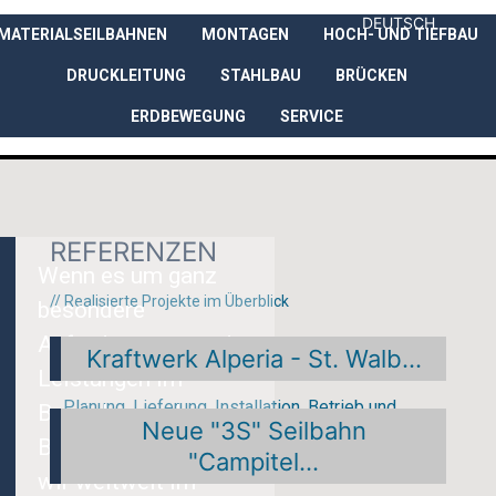
DEUTSCH
MATERIALSEILBAHNEN
MONTAGEN
HOCH- UND TIEFBAU
UNTERNEHMEN
LEISTUNGEN
DRUCKLEITUNG
STAHLBAU
BRÜCKEN
ERDBEWEGUNG
SERVICE
REFERENZEN
Wenn es um ganz
// Realisierte Projekte im Überblick
besondere
Anforderungen und
Kraftwerk Alperia - St. Walb...
Leistungen im
Planung, Lieferung, Installation, Betrieb und
Bereich von alpinen
Neue "3S" Seilbahn
Rückbau nach Abschluss der Ar...
Baustellen geht, sind
"Campitel...
wir weltweit im