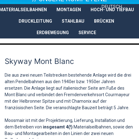
DEUTSCH
MATERIALSEILBAHNEN
MONTAGEN
HOCH- UND TIEFBAU
UNTERNEHMEN
LEISTUNGEN
DRUCKLEITUNG
STAHLBAU
BRÜCKEN
ERDBEWEGUNG
SERVICE
Skyway Mont Blanc
Die aus zwei neuen Teilstrecken bestehende Anlage wird die drei
alten Pendelbahnen aus den 1940er bzw. 1950er Jahren
ersetzen. Die Anlage liegt auf italienischer Seite am Fuße des
Mont Blanc und verbindet den Fremdenverkehrsort Courmayeur
mit der Helbronner Spitze und mit Chamonix auf der
französischen Seite. Die veranschlagte Bauzeit beträgt 5 Jahre.
Moosmair ist mit der Projektierung, Lieferung, Installation und
dem Betreiben von
insgesamt 4(!)
Materialseilbahnen, sowie den
Bau- und Montagearbeiten in den Linien der zwei neuen