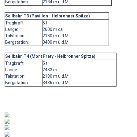
Bergstation:
2134 m ü.d.M.
Seilbahn T3 (Pavillon - Helbronner Spitze)
Tragkraft:
5 t
Länge:
2600 m ca.
Talstation:
2180 m ü.d.M.
Bergstation:
3400 m ü.d.M.
Seilbahn T4 (Mont Frety - Helbronner Spitze)
Tragkraft:
5 t
Länge:
2483 m
Talstation:
2180 m ü.d.M.
Bergstation:
3436 m ü.d.M.