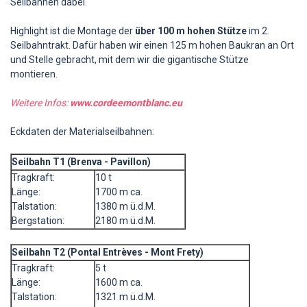
Seilbahnen dabei.
Highlight ist die Montage der
über 100 m hohen Stütze
im 2.
Seilbahntrakt. Dafür haben wir einen 125 m hohen Baukran an Ort
und Stelle gebracht, mit dem wir die gigantische Stütze
montieren.
Weitere Infos:
www.cordeemontblanc.eu
Eckdaten der Materialseilbahnen:
Seilbahn T1 (Brenva - Pavillon)
Tragkraft:
10 t
Länge:
1700 m ca.
Talstation:
1380 m ü.d.M.
Bergstation:
2180 m ü.d.M.
Seilbahn T2 (Pontal Entrèves - Mont Frety)
Tragkraft:
5 t
Länge:
1600 m ca.
Talstation:
1321 m ü.d.M.