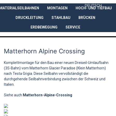
DEUTSCH
MATERIALSEILBAHNEN
MONTAGEN
HOCH- UND TIEFBAU
UNTERNEHMEN
LEISTUNGEN
DRUCKLEITUNG
STAHLBAU
BRÜCKEN
ERDBEWEGUNG
SERVICE
Matterhorn Alpine Crossing
Komplettmontage für den Bau einer neuen Dreiseil-Umlaufbahn
(3S-Bahn) vom Matterhorn Glacier Paradise (Klein Matterhorn)
nach Testa Grigia. Diese Seilbahn vervollständigt die
durchgehende Seilbahnverbindung zwischen der Schweiz und
Italien.
Siehe auch
Matterhorn-Alpine-Crossing