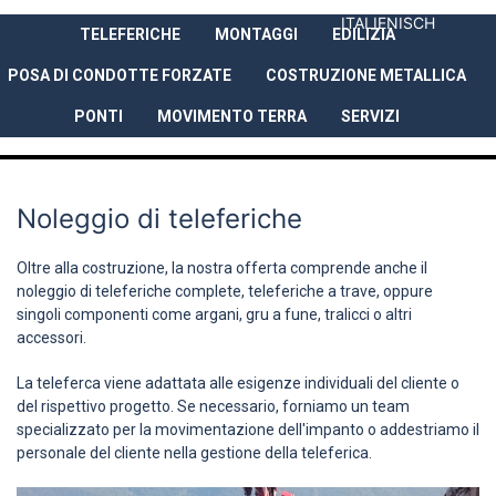
ITALIENISCH
TELEFERICHE
MONTAGGI
EDILIZIA
AZIENDA
PRESTAZIONI
REFER
POSA DI CONDOTTE FORZATE
COSTRUZIONE METALLICA
PONTI
MOVIMENTO TERRA
SERVIZI
Noleggio di teleferiche
Oltre alla costruzione, la nostra offerta comprende anche il
noleggio di teleferiche complete, teleferiche a trave, oppure
singoli componenti come argani, gru a fune, tralicci o altri
accessori.
La teleferca viene adattata alle esigenze individuali del cliente o
del rispettivo progetto. Se necessario, forniamo un team
specializzato per la movimentazione dell'impanto o addestriamo il
personale del cliente nella gestione della teleferica.