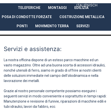
ITALIENISCH
TELEFERICHE
MONTAGGI
EDILIZIA
AZIENDA
PRESTAZIONI
REFER
POSA DI CONDOTTE FORZATE
COSTRUZIONE METALLICA
PONTI
MOVIMENTO TERRA
SERVIZI
Servizi e assistenza:
La nostra officina dispone di un esteso parco macchine ed un
vasto magazzino. Oltre ad una buona scorta di accessori idraulici,
nonché utensili di ferro, siamo in grado di offrire ai nostri clienti
delle soluzioni immediate nel campo dell'oliodinamica e nella
lavorazione dei metalli.
Grazie al nostro personale competente possiamo eseguire i
seguenti servizi in modo conveniente e soprattutto in tempi rapidi:
Manutenzione e revisione di funivie, riparazioni di macchine edili e
tubi idraulici, lavori da fabbro, ecc.