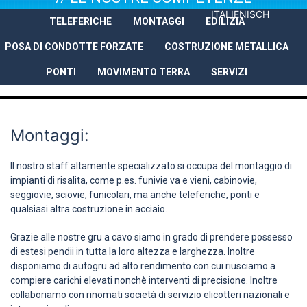
ITALIENISCH
TELEFERICHE
MONTAGGI
EDILIZIA
AZIENDA
PRESTAZIONI
REFER
POSA DI CONDOTTE FORZATE
COSTRUZIONE METALLICA
PONTI
MOVIMENTO TERRA
SERVIZI
Montaggi:
Il nostro staff altamente specializzato si occupa del montaggio di
impianti di risalita, come p.es. funivie va e vieni, cabinovie,
seggiovie, sciovie, funicolari, ma anche teleferiche, ponti e
qualsiasi altra costruzione in acciaio.
Grazie alle nostre gru a cavo siamo in grado di prendere possesso
di estesi pendii in tutta la loro altezza e larghezza. Inoltre
disponiamo di autogru ad alto rendimento con cui riusciamo a
compiere carichi elevati nonchè interventi di precisione. Inoltre
collaboriamo con rinomati società di servizio elicotteri nazionali e