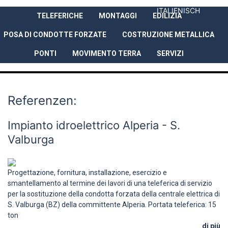
ITALIENISCH
TELEFERICHE
MONTAGGI
EDILIZIA
AZIENDA
PRESTAZIONI
REFER
POSA DI CONDOTTE FORZATE
COSTRUZIONE METALLICA
PONTI
MOVIMENTO TERRA
SERVIZI
Referenzen:
Impianto idroelettrico Alperia - S.
Valburga
Progettazione, fornitura, installazione, esercizio e
smantellamento al termine dei lavori di una teleferica di servizio
per la sostituzione della condotta forzata della centrale elettrica di
S. Valburga (BZ) della committente Alperia. Portata teleferica: 15
ton
di più