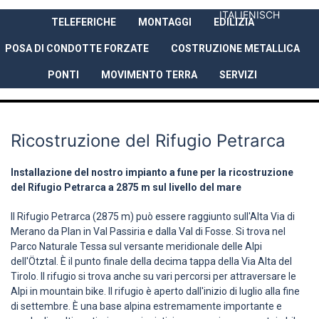
ITALIENISCH
TELEFERICHE
MONTAGGI
EDILIZIA
AZIENDA
PRESTAZIONI
REFER
POSA DI CONDOTTE FORZATE
COSTRUZIONE METALLICA
PONTI
MOVIMENTO TERRA
SERVIZI
Ricostruzione del Rifugio Petrarca
Installazione del nostro impianto a fune per la ricostruzione
del Rifugio Petrarca a 2875 m sul livello del mare
Il Rifugio Petrarca (2875 m) può essere raggiunto sull'Alta Via di
Merano da Plan in Val Passiria e dalla Val di Fosse. Si trova nel
Parco Naturale Tessa sul versante meridionale delle Alpi
dell'Ötztal. È il punto finale della decima tappa della Via Alta del
Tirolo. Il rifugio si trova anche su vari percorsi per attraversare le
Alpi in mountain bike. Il rifugio è aperto dall'inizio di luglio alla fine
di settembre. È una base alpina estremamente importante e