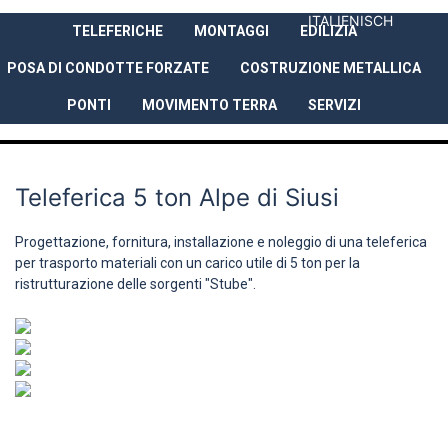
ITALIENISCH
TELEFERICHE
MONTAGGI
EDILIZIA
AZIENDA
PRESTAZIONI
REFER
POSA DI CONDOTTE FORZATE
COSTRUZIONE METALLICA
PONTI
MOVIMENTO TERRA
SERVIZI
Teleferica 5 ton Alpe di Siusi
Progettazione, fornitura, installazione e noleggio di una teleferica
per trasporto materiali con un carico utile di 5 ton per la
ristrutturazione delle sorgenti "Stube".