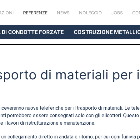
AZIONI
REFERENZE
NEWS
NOLEGGIO
JOBS
CO
// LE NOSTRE COMPETENZE
 DI CONDOTTE FORZATE
COSTRUZIONE METALLI
sporto di materiali per il
 riceveranno nuove teleferiche per il trasporto di materiali. Le t
imenti potrebbero essere consegnati solo con gli elicotteri. Quest
 i lavori di ristrutturazione e manutenzione.
n collegamento diretto in andata e ritorno, per cui ogni funivia 