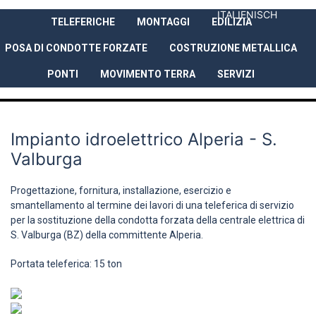
ITALIENISCH
TELEFERICHE
MONTAGGI
EDILIZIA
AZIENDA
PRESTAZIONI
REFER
POSA DI CONDOTTE FORZATE
COSTRUZIONE METALLICA
PONTI
MOVIMENTO TERRA
SERVIZI
Impianto idroelettrico Alperia - S.
Valburga
Progettazione, fornitura, installazione, esercizio e
smantellamento al termine dei lavori di una teleferica di servizio
per la sostituzione della condotta forzata della centrale elettrica di
S. Valburga (BZ) della committente Alperia.
Portata teleferica: 15 ton